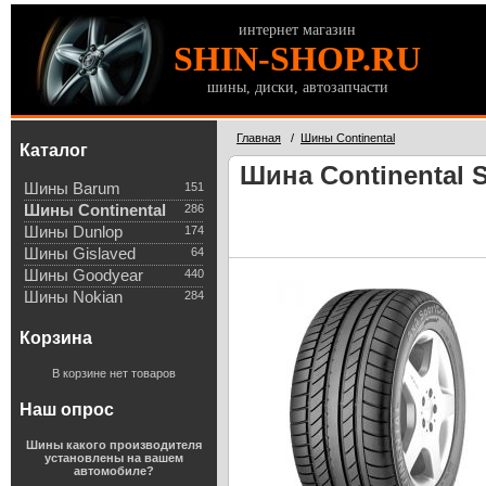
интернет магазин
SHIN-SHOP.RU
шины, диски, автозапчасти
Главная
/
Шины Continental
Каталог
Шина Continental S
Шины Barum
151
Шины Continental
286
Шины Dunlop
174
Шины Gislaved
64
Шины Goodyear
440
Шины Nokian
284
Корзина
В корзине нет товаров
Наш опрос
Шины какого производителя
установлены на вашем
автомобиле?