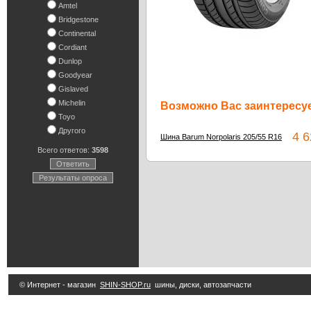
Amtel
Bridgestone
Continental
Cordiant
Dunlop
Goodyear
Gislaved
Michelin
Возможно Вас заинтересуе
Toyo
Другого
4 62
Шина Barum Norpolaris 205/55 R16
Всего ответов:
3598
Ответить
Результаты опроса
© Интернет - магазин
SHIN-SHOP.ru
шины, диски, автозапчасти