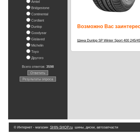
Amtel
Bridgestone
Continental
Cordiant
Возможно Вас заинтересу
Dunlop
Goodyear
Gislaved
Шина Dunlop SP Winter Sport 400 245/4
Michelin
Toyo
Другого
Всего ответов:
3598
Ответить
Результаты опроса
© Интернет - магазин
SHIN-SHOP.ru
шины, диски, автозапчасти