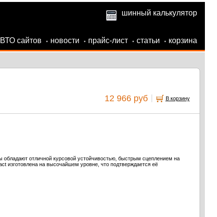
шинный калькулятор
АВТО сайтов
новости
прайс-лист
статьи
корзина
•
•
•
•
12 966 руб
В корзину
ы обладают отличной курсовой устойчивостью, быстрым сцеплением на
act изготовлена на высочайшем уровне, что подтверждается её