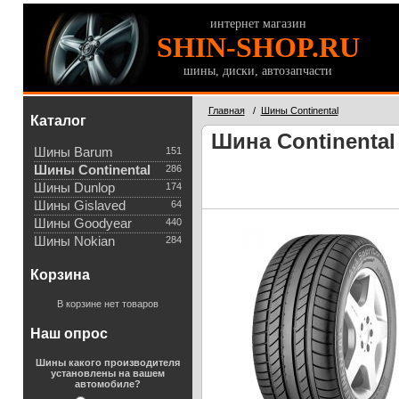
интернет магазин
SHIN-SHOP.RU
шины, диски, автозапчасти
Главная
/
Шины Continental
Каталог
Шина Continental 
Шины Barum
151
Шины Continental
286
Шины Dunlop
174
Шины Gislaved
64
Шины Goodyear
440
Шины Nokian
284
Корзина
В корзине нет товаров
Наш опрос
Шины какого производителя
установлены на вашем
автомобиле?