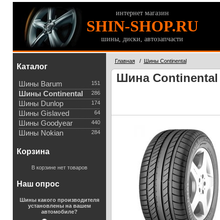
интернет магазин
SHIN-SHOP.RU
шины, диски, автозапчасти
Главная
/
Шины Continental
Каталог
Шина Continental 
Шины Barum
151
Шины Continental
286
Шины Dunlop
174
Шины Gislaved
64
Шины Goodyear
440
Шины Nokian
284
Корзина
В корзине нет товаров
Наш опрос
Шины какого производителя
установлены на вашем
автомобиле?