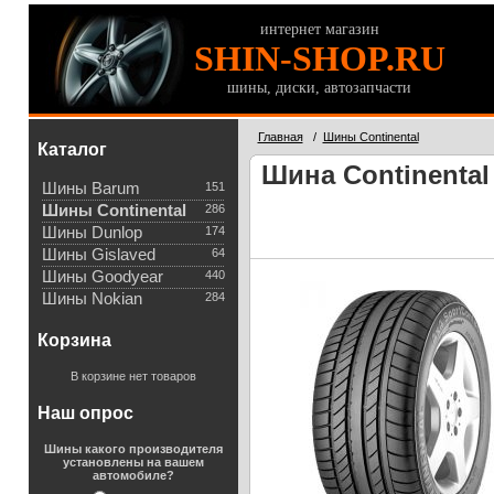
интернет магазин
SHIN-SHOP.RU
шины, диски, автозапчасти
Главная
/
Шины Continental
Каталог
Шина Continental 
Шины Barum
151
Шины Continental
286
Шины Dunlop
174
Шины Gislaved
64
Шины Goodyear
440
Шины Nokian
284
Корзина
В корзине нет товаров
Наш опрос
Шины какого производителя
установлены на вашем
автомобиле?