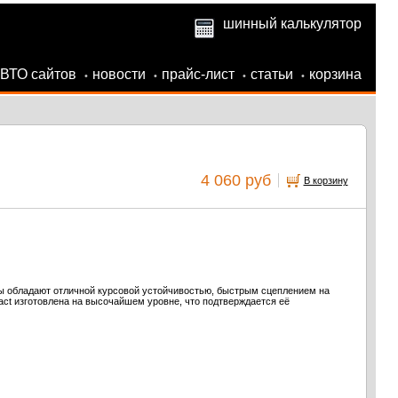
шинный калькулятор
АВТО сайтов
новости
прайс-лист
статьи
корзина
•
•
•
•
4 060 руб
В корзину
ы обладают отличной курсовой устойчивостью, быстрым сцеплением на
act изготовлена на высочайшем уровне, что подтверждается её