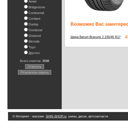
Amtel
Bridgestone
Continental
Cordiant
Возможно Вас заинтересу
Dunlop
Goodyear
Gislaved
4 
Шина Barum Bravuris 2 235/45 R17
Michelin
Toyo
Другого
Всего ответов:
3598
Ответить
Результаты опроса
© Интернет - магазин
SHIN-SHOP.ru
шины, диски, автозапчасти