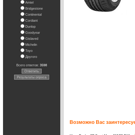
Amtel
Bridgestone
Continental
Cordiant
Dunlop
Goodyear
Gislaved
Michelin
Toyo
Другого
Всего ответов:
3598
Ответить
Результаты опроса
Возможно Вас заинтересуе