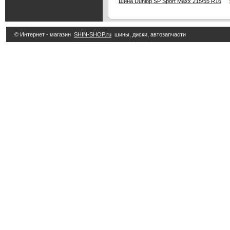
5
Шина Dunlop SP Sport Maxx 215/55 R16
© Интернет - магазин
SHIN-SHOP.ru
шины, диски, автозапчасти