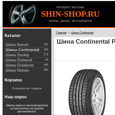
интернет магазин
SHIN-SHOP.RU
шины, диски, автозапчасти
Главная
/
Шины Continental
Каталог
Шина Continental P
Шины Barum
151
Шины Continental
286
Шины Dunlop
174
Шины Gislaved
64
Шины Goodyear
440
Шины Nokian
284
Корзина
В корзине нет товаров
Наш опрос
Шины какого производителя
установлены на вашем
автомобиле?