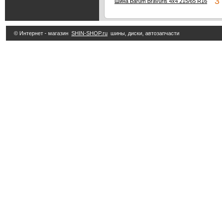
3 
Шина Barum Bravuris 4x4 215/65 R16
© Интернет - магазин
SHIN-SHOP.ru
шины, диски, автозапчасти