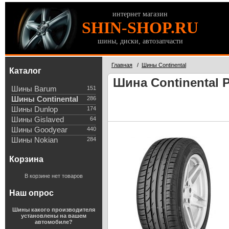
интернет магазин
SHIN-SHOP.RU
шины, диски, автозапчасти
Главная
/
Шины Continental
Каталог
Шина Continental P
Шины Barum
151
Шины Continental
286
Шины Dunlop
174
Шины Gislaved
64
Шины Goodyear
440
Шины Nokian
284
Корзина
В корзине нет товаров
Наш опрос
Шины какого производителя
установлены на вашем
автомобиле?