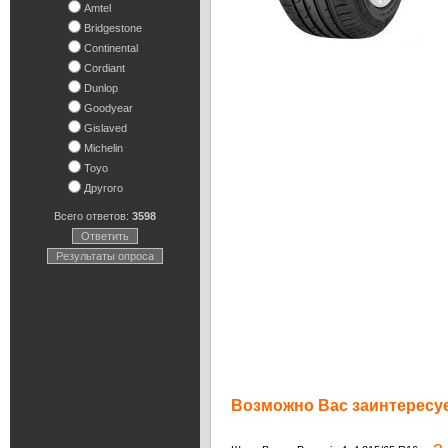
Amtel
Bridgestone
Continental
Cordiant
Dunlop
Goodyear
Gislaved
Michelin
Toyo
Другого
Всего ответов:
3598
Ответить
Результаты опроса
Возможно Вас заинтересуе