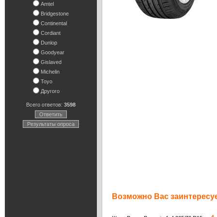
Amtel
Bridgestone
Continental
Cordiant
Dunlop
Goodyear
Gislaved
Michelin
Toyo
Другого
Всего ответов:
3598
Ответить
Результаты опроса
Возможно Вас заинтересуе