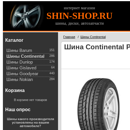
интернет магазин
SHIN-SHOP.RU
шины, диски, автозапчасти
Главная
/
Шины Continental
Каталог
Шина Continental P
Шины Barum
151
Шины Continental
286
Шины Dunlop
174
Шины Gislaved
64
Шины Goodyear
440
Шины Nokian
284
Корзина
В корзине нет товаров
Наш опрос
Шины какого производителя
установлены на вашем
автомобиле?