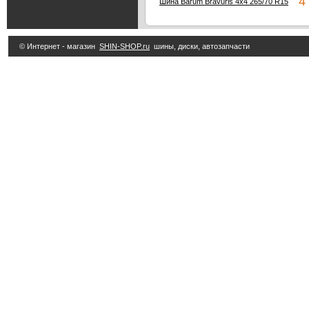
4 
Шина Barum Bravuris 4x4 265/70 R15
© Интернет - магазин
SHIN-SHOP.ru
шины, диски, автозапчасти