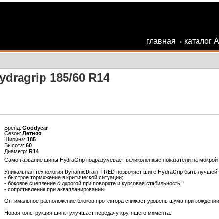
главная
каталог 
•
dragrip 185/60 R14
Бренд:
Goodyear
Сезон:
Летняя
Ширина:
185
Высота:
60
Диаметр:
R14
Само название шины HydraGrip подразумевает великолепные показатели на мокрой до
Уникальная технология DynamicDrain-TRED позволяет шине HydraGrip быть лучшей
- быстрое торможение в критической ситуации;
- боковое сцепление с дорогой при повороте и курсовая стабильность;
- сопротивление при аквапланировании.
Оптимальное расположение блоков протектора снижает уровень шума при вождении
Новая конструкция шины улучшает передачу крутящего момента.