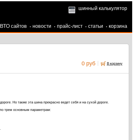
шинный калькулятор
АВТО сайтов
новости
прайс-лист
статьи
корзина
•
•
•
•
0 руб
В корзину
роге. Но также эта шина прекрасно ведет себя и на сухой дороге.
 по трем основным параметрам:
.