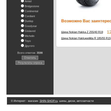
Amtel
Bridgestone
Continental
Cordiant
Возможно Вас заинтересу
Dunlop
Goodyear
Gislaved
12 
Шина Nokian Hakka Z 255/40 R19
Michelin
Шина Nokian Hakkapeliitta R 185/55 R15
Toyo
Другого
Всего ответов:
3598
Ответить
Результаты опроса
© Интернет - магазин
SHIN-SHOP.ru
шины, диски, автозапчасти