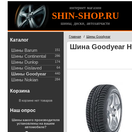
интернет магазин
SHIN-SHOP.RU
шины, диски, автозапчасти
Главная
/
Шины Goodyear
Каталог
Шина Goodyear Hy
Шины Barum
151
Шины Continental
286
Шины Dunlop
174
Шины Gislaved
64
Шины Goodyear
440
Шины Nokian
284
Корзина
В корзине нет товаров
Наш опрос
Шины какого производителя
установлены на вашем
автомобиле?