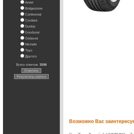
Amtel
Bridgestone
Continental
Cordiant
Dunlop
Goodyear
Gislaved
Michelin
Toyo
Другого
Всего ответов:
3598
Ответить
Результаты опроса
Возможно Вас заинтересуе