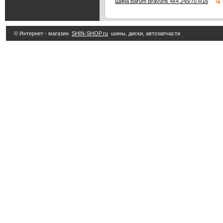
4 
Шина Barum Bravuris 4x4 245/70 R16
© Интернет - магазин
SHIN-SHOP.ru
шины, диски, автозапчасти