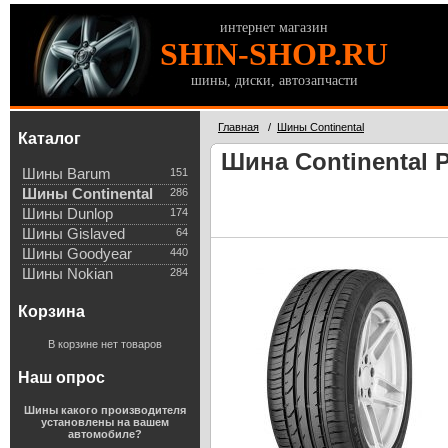
интернет магазин
SHIN-SHOP.RU
шины, диски, автозапчасти
Главная
/
Шины Continental
Каталог
Шина Continental P
Шины Barum
151
Шины Continental
286
Шины Dunlop
174
Шины Gislaved
64
Шины Goodyear
440
Шины Nokian
284
Корзина
В корзине нет товаров
Наш опрос
Шины какого производителя
установлены на вашем
автомобиле?