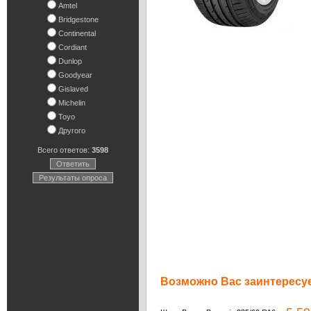
Amtel
Bridgestone
Continental
Cordiant
Dunlop
Goodyear
Gislaved
Michelin
Toyo
Другого
Всего ответов:
3598
Ответить
Результаты опроса
Возможно Вас заинтересуе