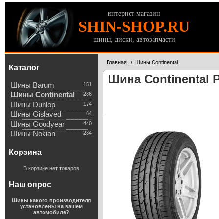
интернет магазин
SHIN-SHOP.RU
шины, диски, автозапчасти
Главная
/
Шины Continental
Каталог
Шина Continental P
Шины Barum
151
Шины Continental
286
Шины Dunlop
174
Шины Gislaved
64
Шины Goodyear
440
Шины Nokian
284
Корзина
В корзине нет товаров
Наш опрос
Шины какого производителя
установлены на вашем
автомобиле?