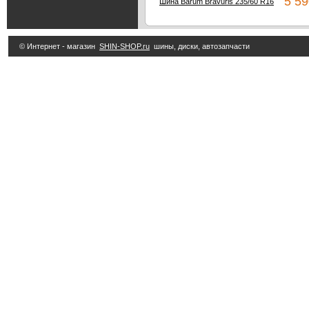
5 59
Шина Barum Bravuris 235/60 R16
© Интернет - магазин
SHIN-SHOP.ru
шины, диски, автозапчасти