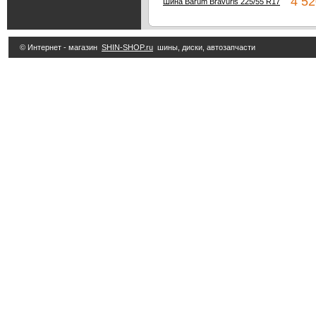
4 52
Шина Barum Bravuris 225/55 R17
© Интернет - магазин
SHIN-SHOP.ru
шины, диски, автозапчасти