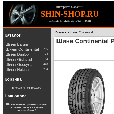
интернет магазин
SHIN-SHOP.RU
шины, диски, автозапчасти
Главная
/
Шины Continental
Каталог
Шина Continental P
Шины Barum
151
Шины Continental
286
Шины Dunlop
174
Шины Gislaved
64
Шины Goodyear
440
Шины Nokian
284
Корзина
В корзине нет товаров
Наш опрос
Шины какого производителя
установлены на вашем
автомобиле?