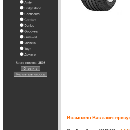
Amtel
Bridgestone
Continental
Cordiant
Dunlop
Goodyear
Gislaved
Michelin
Toyo
Другого
Всего ответов:
3598
Ответить
Результаты опроса
Возможно Вас заинтересуе