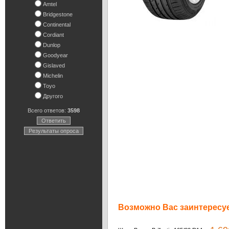
Amtel
Bridgestone
Continental
Cordiant
Dunlop
Goodyear
Gislaved
Michelin
Toyo
Другого
Всего ответов:
3598
Ответить
Результаты опроса
Возможно Вас заинтересуе