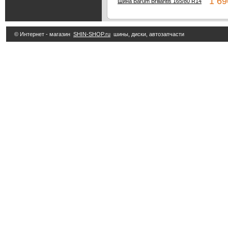
1 69
Шина Barum Brillantis 165/80 R14
© Интернет - магазин
SHIN-SHOP.ru
шины, диски, автозапчасти