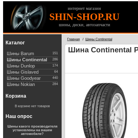
интернет магазин
SHIN-SHOP.RU
шины, диски, автозапчасти
Главная
/
Шины Continental
Каталог
Шина Continental P
Шины Barum
151
Шины Continental
286
Шины Dunlop
174
Шины Gislaved
64
Шины Goodyear
440
Шины Nokian
284
Корзина
В корзине нет товаров
Наш опрос
Шины какого производителя
установлены на вашем
автомобиле?