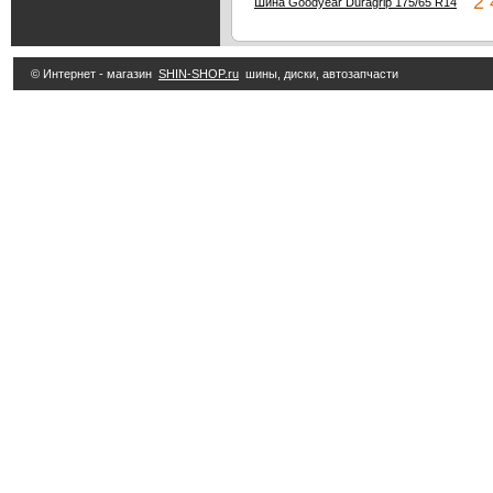
2 4
Шина Goodyear Duragrip 175/65 R14
© Интернет - магазин
SHIN-SHOP.ru
шины, диски, автозапчасти