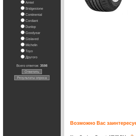
Amtel
Bridgestone
Continental
Cordiant
Dunlop
Goodyear
Gislaved
Michelin
Toyo
Другого
Всего ответов:
3598
Ответить
Результаты опроса
Возможно Вас заинтересуе