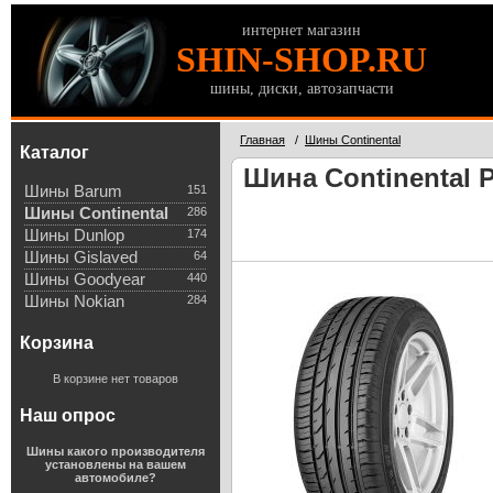
интернет магазин
SHIN-SHOP.RU
шины, диски, автозапчасти
Главная
/
Шины Continental
Каталог
Шина Continental P
Шины Barum
151
Шины Continental
286
Шины Dunlop
174
Шины Gislaved
64
Шины Goodyear
440
Шины Nokian
284
Корзина
В корзине нет товаров
Наш опрос
Шины какого производителя
установлены на вашем
автомобиле?