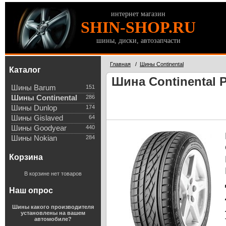
интернет магазин
SHIN-SHOP.RU
шины, диски, автозапчасти
Главная
/
Шины Continental
Каталог
Шина Continental 
Шины Barum
151
Шины Continental
286
Шины Dunlop
174
Шины Gislaved
64
Шины Goodyear
440
Шины Nokian
284
Корзина
В корзине нет товаров
Наш опрос
Шины какого производителя
установлены на вашем
автомобиле?