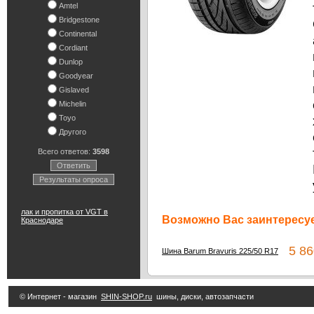
Amtel
Bridgestone
Continental
Cordiant
Dunlop
Goodyear
Gislaved
Michelin
Toyo
Другого
Всего ответов:
3598
Ответить
Результаты опроса
лак и пропитка от VGT в
Возможно Вас заинтересуе
Краснодаре
5 86
Шина Barum Bravuris 225/50 R17
© Интернет - магазин
SHIN-SHOP.ru
шины, диски, автозапчасти