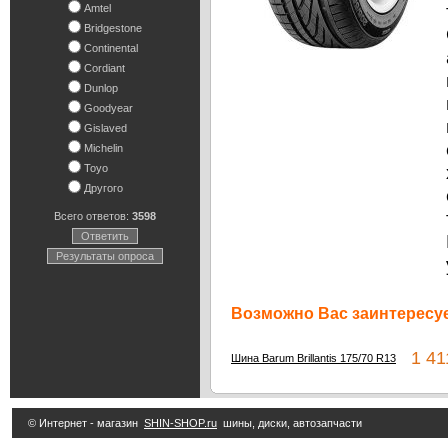
Amtel
Bridgestone
Continental
Cordiant
Dunlop
Goodyear
Gislaved
Michelin
Toyo
Другого
Всего ответов:
3598
Ответить
Результаты опроса
Возможно Вас заинтересуе
1 411
Шина Barum Brillantis 175/70 R13
© Интернет - магазин
SHIN-SHOP.ru
шины, диски, автозапчасти