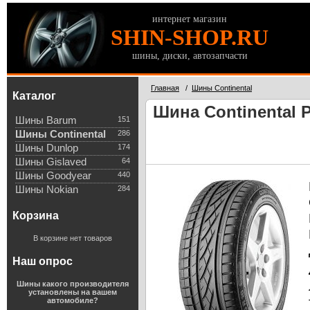
интернет магазин
SHIN-SHOP.RU
шины, диски, автозапчасти
Главная
/
Шины Continental
Каталог
Шина Continental 
Шины Barum
151
Шины Continental
286
Шины Dunlop
174
Шины Gislaved
64
Шины Goodyear
440
Шины Nokian
284
Корзина
В корзине нет товаров
Наш опрос
Шины какого производителя
установлены на вашем
автомобиле?