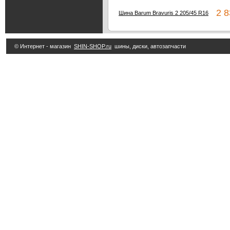
2 83
Шина Barum Bravuris 2 205/45 R16
© Интернет - магазин
SHIN-SHOP.ru
шины, диски, автозапчасти