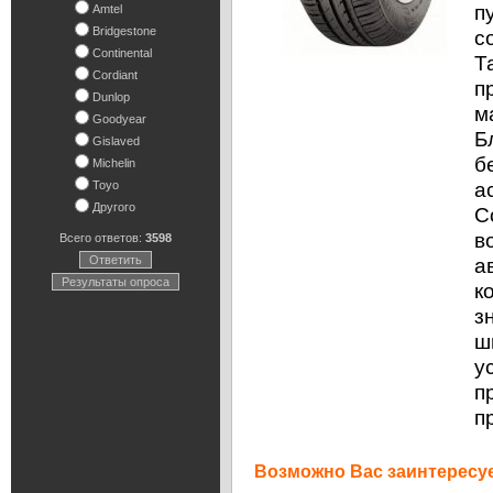
п
Amtel
Bridgestone
с
Continental
Т
Cordiant
п
Dunlop
м
Goodyear
Б
Gislaved
б
Michelin
а
Toyo
Другого
C
в
Всего ответов:
3598
Ответить
а
Результаты опроса
к
з
ш
у
п
п
Возможно Вас заинтересуе