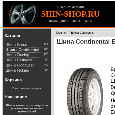
интернет магазин
SHIN-SHOP.RU
шины, диски, автозапчасти
Главная
/
Шины Continental
Каталог
Шина Continental E
Шины Barum
151
Шины Continental
286
Шины Dunlop
174
Шины Gislaved
64
Шины Goodyear
440
Б
Шины Nokian
284
С
Корзина
Ш
В
В корзине нет товаров
Д
Наш опрос
Л
р
Шины какого производителя
установлены на вашем
E
автомобиле?