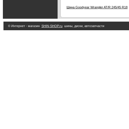
Шина Goodyear Wrangler AT/R 245/45 R18
© Интернет - магазин
SHIN-SHOP.ru
шины, диски, автозапчасти