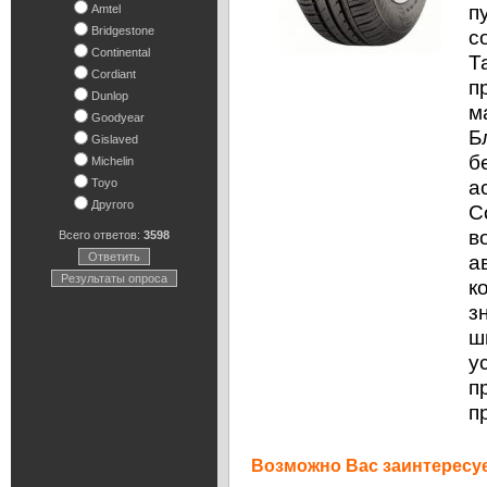
п
Amtel
Bridgestone
с
Continental
Т
Cordiant
п
Dunlop
м
Goodyear
Б
Gislaved
б
Michelin
а
Toyo
Другого
C
в
Всего ответов:
3598
Ответить
а
Результаты опроса
к
з
ш
у
п
п
Возможно Вас заинтересуе