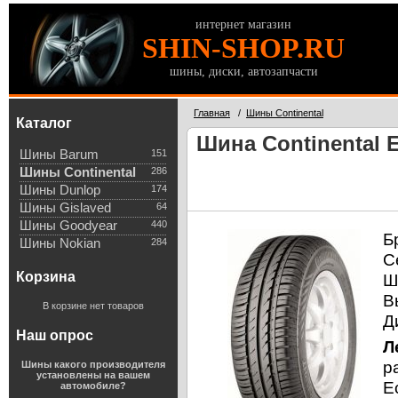
интернет магазин
SHIN-SHOP.RU
шины, диски, автозапчасти
Главная
/
Шины Continental
Каталог
Шина Continental E
Шины Barum
151
Шины Continental
286
Шины Dunlop
174
Шины Gislaved
64
Шины Goodyear
440
Б
Шины Nokian
284
С
Корзина
Ш
В
В корзине нет товаров
Д
Наш опрос
Л
р
Шины какого производителя
установлены на вашем
E
автомобиле?