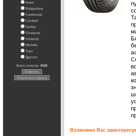
п
Amtel
Bridgestone
с
Continental
Т
Cordiant
п
Dunlop
м
Goodyear
Б
Gislaved
б
Michelin
а
Toyo
Другого
C
в
Всего ответов:
3598
Ответить
а
Результаты опроса
к
з
ш
у
п
п
Возможно Вас заинтересуе