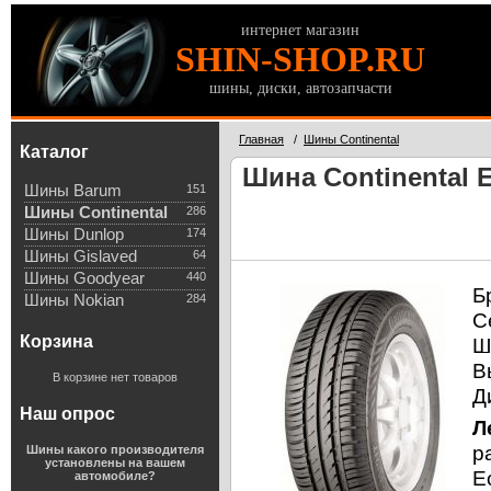
интернет магазин
SHIN-SHOP.RU
шины, диски, автозапчасти
Главная
/
Шины Continental
Каталог
Шина Continental E
Шины Barum
151
Шины Continental
286
Шины Dunlop
174
Шины Gislaved
64
Шины Goodyear
440
Б
Шины Nokian
284
С
Корзина
Ш
В
В корзине нет товаров
Д
Наш опрос
Л
р
Шины какого производителя
установлены на вашем
E
автомобиле?