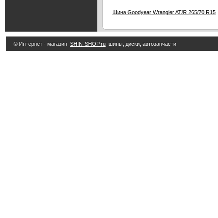
Шина Goodyear Wrangler AT/R 265/70 R15
© Интернет - магазин
SHIN-SHOP.ru
шины, диски, автозапчасти