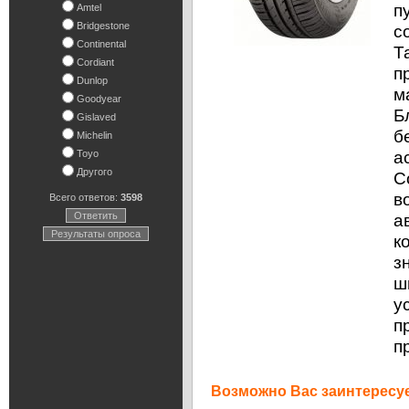
п
Amtel
Bridgestone
с
Continental
Т
Cordiant
п
Dunlop
м
Goodyear
Б
Gislaved
б
Michelin
а
Toyo
Другого
C
в
Всего ответов:
3598
Ответить
а
Результаты опроса
к
з
ш
у
п
п
Возможно Вас заинтересуе