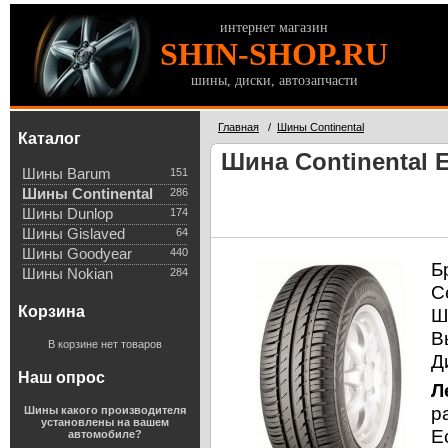
интернет магазин
SHIN-SHOP.RU
шины, диски, автозапчасти
Главная
/
Шины Continental
Каталог
Шина Continental E
Шины Barum
151
Шины Continental
286
Шины Dunlop
174
Шины Gislaved
64
Шины Goodyear
440
Б
Шины Nokian
284
С
Корзина
Ш
В
В корзине нет товаров
Д
Наш опрос
Л
р
Шины какого производителя
установлены на вашем
E
автомобиле?