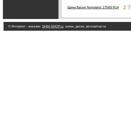
2 74
Шина Barum Norpolaris 175/65 R14
© Интернет - магазин
SHIN-SHOP.ru
шины, диски, автозапчасти