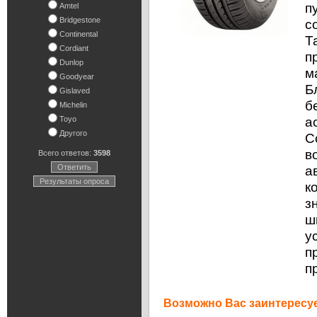
п
Amtel
Bridgestone
с
Continental
Т
Cordiant
п
Dunlop
м
Goodyear
Б
Gislaved
б
Michelin
а
Toyo
Другого
C
в
Всего ответов:
3598
Ответить
а
Результаты опроса
к
з
ш
у
п
п
Возможно Вас заинтересуе