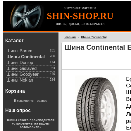
интернет магазин
SHIN-SHOP.RU
шины, диски, автозапчасти
Главная
/
Шины Continental
Каталог
Шина Continental E
Шины Barum
151
Шины Continental
286
Шины Dunlop
174
Шины Gislaved
64
Шины Goodyear
440
Б
Шины Nokian
284
С
Корзина
Ш
В
В корзине нет товаров
Д
Наш опрос
Л
р
Шины какого производителя
установлены на вашем
E
автомобиле?