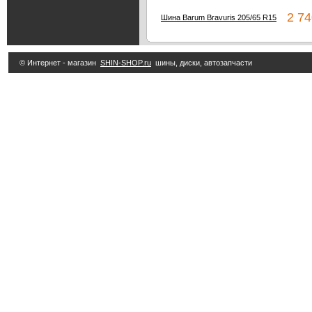
2 74
Шина Barum Bravuris 205/65 R15
© Интернет - магазин
SHIN-SHOP.ru
шины, диски, автозапчасти