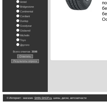
по
Amtel
Bridgestone
бе
Continental
бе
Cordiant
Ос
Dunlop
Goodyear
Gislaved
Michelin
Toyo
Другого
Всего ответов:
3598
Ответить
Результаты опроса
© Интернет - магазин
SHIN-SHOP.ru
шины, диски, автозапчасти