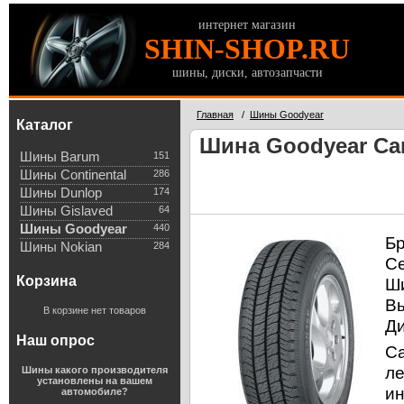
интернет магазин
SHIN-SHOP.RU
шины, диски, автозапчасти
Главная
/
Шины Goodyear
Каталог
Шина Goodyear Car
Шины Barum
151
Шины Continental
286
Шины Dunlop
174
Шины Gislaved
64
Шины Goodyear
440
Б
Шины Nokian
284
С
Корзина
Ш
В
В корзине нет товаров
Д
Наш опрос
Ca
ле
Шины какого производителя
установлены на вашем
ин
автомобиле?