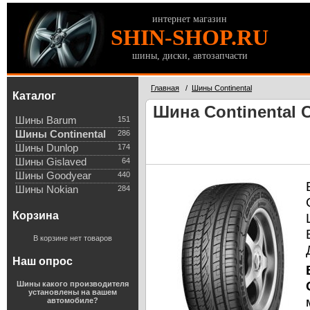
интернет магазин
SHIN-SHOP.RU
шины, диски, автозапчасти
Главная
/
Шины Continental
Каталог
Шина Continental 
Шины Barum
151
Шины Continental
286
Шины Dunlop
174
Шины Gislaved
64
Шины Goodyear
440
Шины Nokian
284
Корзина
В корзине нет товаров
Наш опрос
Шины какого производителя
установлены на вашем
автомобиле?