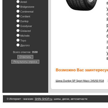
Amtel
Bridgestone
Continental
Cordiant
Dunlop
Goodyear
Gislaved
Michelin
Toyo
Другого
Всего ответов:
3598
Ответить
Результаты опроса
Возможно Вас заинтересуе
8
Шина Dunlop SP Sport Maxx 245/50 R18
© Интернет - магазин
SHIN-SHOP.ru
шины, диски, автозапчасти