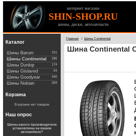
интернет магазин
SHIN-SHOP.RU
шины, диски, автозапчасти
Главная
/
Шины Continental
Каталог
Шина Continental 
Шины Barum
151
Шины Continental
286
Шины Dunlop
174
Шины Gislaved
64
Шины Goodyear
440
Шины Nokian
284
Корзина
В корзине нет товаров
Наш опрос
Шины какого производителя
установлены на вашем
автомобиле?