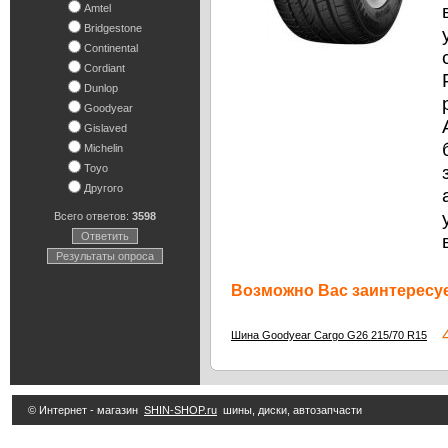
Amtel
Bridgestone
Continental
Cordiant
Dunlop
Goodyear
Gislaved
Michelin
Toyo
Другого
Всего ответов:
3598
Ответить
Результаты опроса
Возможно Вас заинтересуе
4 
Шина Goodyear Cargo G26 215/70 R15
© Интернет - магазин
SHIN-SHOP.ru
шины, диски, автозапчасти