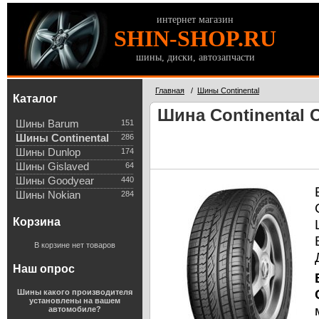
интернет магазин
SHIN-SHOP.RU
шины, диски, автозапчасти
Главная
/
Шины Continental
Каталог
Шина Continental 
Шины Barum
151
Шины Continental
286
Шины Dunlop
174
Шины Gislaved
64
Шины Goodyear
440
Шины Nokian
284
Корзина
В корзине нет товаров
Наш опрос
Шины какого производителя
установлены на вашем
автомобиле?