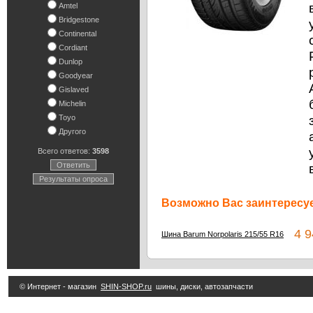
Amtel
Bridgestone
Continental
Cordiant
Dunlop
Goodyear
Gislaved
Michelin
Toyo
Другого
Всего ответов:
3598
Ответить
Результаты опроса
Возможно Вас заинтересуе
4 94
Шина Barum Norpolaris 215/55 R16
© Интернет - магазин
SHIN-SHOP.ru
шины, диски, автозапчасти