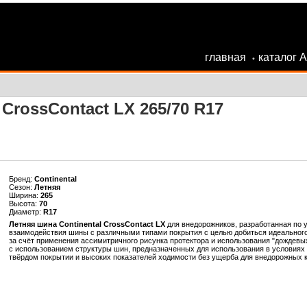
главная
каталог 
•
 CrossContact LX 265/70 R17
Бренд:
Continental
Сезон:
Летняя
Ширина:
265
Высота:
70
Диаметр:
R17
Летняя шина Continental CrossContact LX
для внедорожников, разработанная по 
взаимодействия шины с различными типами покрытия с целью добиться идеального
за счёт применения ассимитричного рисунка протектора и использования "дождевы
с использованием структуры шин, предназначенных для использования в условиях 
твёрдом покрытии и высоких показателей ходимости без ущерба для внедорожных ка