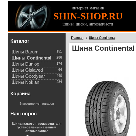
интернет магазин
SHIN-SHOP.RU
шины, диски, автозапчасти
Главная
/
Шины Continental
Каталог
Шина Continental
Шины Barum
151
Шины Continental
286
Шины Dunlop
174
Шины Gislaved
64
Шины Goodyear
440
Шины Nokian
284
Корзина
В корзине нет товаров
Наш опрос
Шины какого производителя
установлены на вашем
автомобиле?