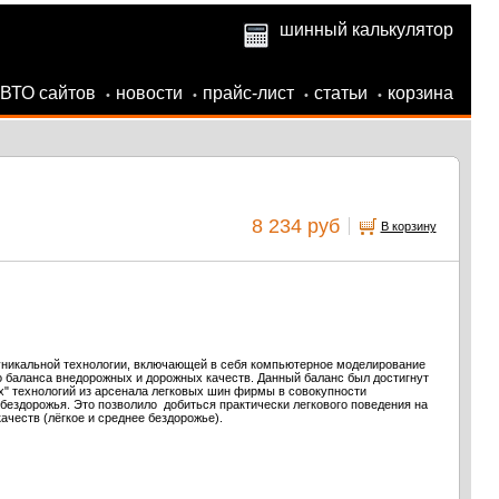
шинный калькулятор
АВТО сайтов
новости
прайс-лист
статьи
корзина
•
•
•
•
8 234 руб
В корзину
уникальной технологии, включающей в себя компьютерное моделирование
 баланса внедорожных и дорожных качеств. Данный баланс был достигнут
х" технологий из арсенала легковых шин фирмы в совокупности
бездорожья. Это позволило добиться практически легкового поведения на
честв (лёгкое и среднее бездорожье).