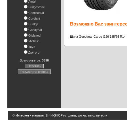
Amtel
Bridgestone
Continental
Cordiant
Возможно Вас заинтересу
Dunlop
Goodyear
Gislaved
Шина Goodyear Cargo G26 185/75 R14
Michelin
Toyo
Другого
Всего ответов:
3598
Ответить
Результаты опроса
© Интернет - магазин
SHIN-SHOP.ru
шины, диски, автозапчасти