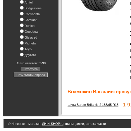
Amtel
Bridgestone
Continental
Cordiant
Dunlop
Goodyear
Gislaved
Michelin
Toyo
Другого
Всего ответов:
3598
Ответить
Результаты опроса
Возможно Вас заинтересуе
1 91
Шина Barum Brillantis 2 185/65 R15
© Интернет - магазин
SHIN-SHOP.ru
шины, диски, автозапчасти