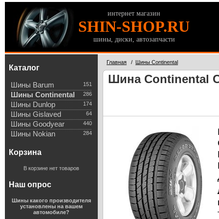
интернет магазин
SHIN-SHOP.RU
шины, диски, автозапчасти
Главная
/
Шины Continental
Каталог
Шина Continental C
Шины Barum
151
Шины Continental
286
Шины Dunlop
174
Шины Gislaved
64
Шины Goodyear
440
Шины Nokian
284
Корзина
В корзине нет товаров
Наш опрос
Шины какого производителя
установлены на вашем
автомобиле?