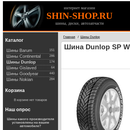
интернет магазин
SHIN-SHOP.RU
шины, диски, автозапчасти
Главная
/
Шины Dunlop
Каталог
Шина Dunlop SP Wi
Шины Barum
151
Шины Continental
286
Шины Dunlop
174
Шины Gislaved
64
Шины Goodyear
440
Шины Nokian
284
Корзина
В корзине нет товаров
Наш опрос
Шины какого производителя
установлены на вашем
автомобиле?