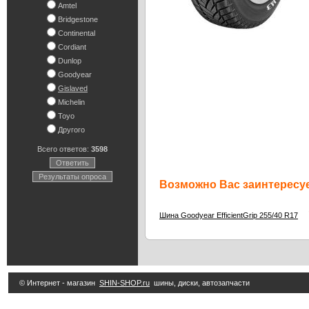
Amtel
Bridgestone
Continental
Cordiant
Dunlop
Goodyear
Gislaved
Michelin
Toyo
Другого
Всего ответов:
3598
Ответить
Результаты опроса
Возможно Вас заинтересуе
7
Шина Goodyear EfficientGrip 255/40 R17
© Интернет - магазин
SHIN-SHOP.ru
шины, диски, автозапчасти