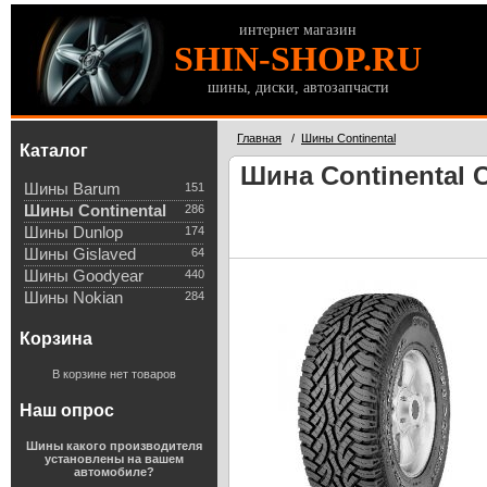
интернет магазин
SHIN-SHOP.RU
шины, диски, автозапчасти
Главная
/
Шины Continental
Каталог
Шина Continental C
Шины Barum
151
Шины Continental
286
Шины Dunlop
174
Шины Gislaved
64
Шины Goodyear
440
Шины Nokian
284
Корзина
В корзине нет товаров
Наш опрос
Шины какого производителя
установлены на вашем
автомобиле?