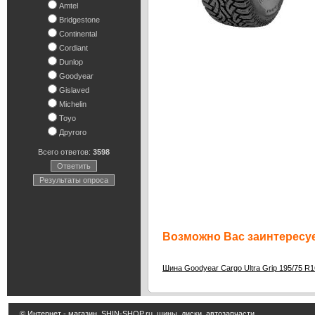
Amtel
Bridgestone
Continental
Cordiant
Dunlop
Goodyear
Gislaved
Michelin
Toyo
Другого
Всего ответов:
3598
Ответить
Результаты опроса
Возможно Вас заинтересуе
Шина Goodyear Cargo Ultra Grip 195/75 R1
© Интернет - магазин
SHIN-SHOP.ru
шины, диски, автозапчасти