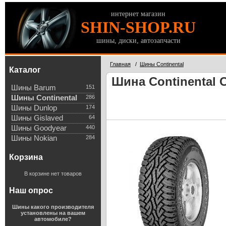
интернет магазин
SHIN-SHOP.RU
шины, диски, автозапчасти
Главная
/
Шины Continental
Каталог
Шина Continental C
Шины Barum
151
Шины Continental
286
Шины Dunlop
174
Шины Gislaved
64
Шины Goodyear
440
Шины Nokian
284
Корзина
В корзине нет товаров
Наш опрос
Шины какого производителя
установлены на вашем
автомобиле?