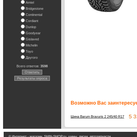
Amtel
Bridgestone
Continental
Cordiant
Dunlop
Goodyear
Gislaved
Michelin
Toyo
Другого
Всего ответов:
3598
Ответить
Результаты опроса
Возможно Вас заинтересуе
5 31
Шина Barum Bravuris 2 245/40 R17
© Интернет - магазин
SHIN-SHOP.ru
шины, диски, автозапчасти