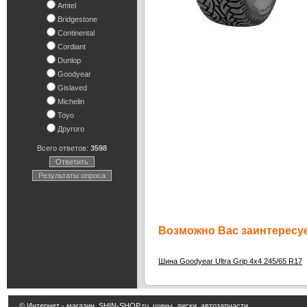
Amtel
Bridgestone
Continental
Cordiant
Dunlop
Goodyear
Gislaved
Michelin
Toyo
Другого
Всего ответов:
3598
Ответить
Результаты опроса
Возможно Вас заинтересуе
Шина Goodyear Ultra Grip 4x4 245/65 R17
© Интернет - магазин
SHIN-SHOP.ru
шины, диски, автозапчасти