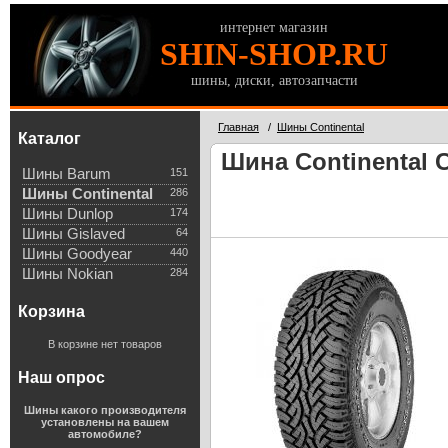
интернет магазин
SHIN-SHOP.RU
шины, диски, автозапчасти
Главная
/
Шины Continental
Каталог
Шина Continental C
Шины Barum
151
Шины Continental
286
Шины Dunlop
174
Шины Gislaved
64
Шины Goodyear
440
Шины Nokian
284
Корзина
В корзине нет товаров
Наш опрос
Шины какого производителя
установлены на вашем
автомобиле?