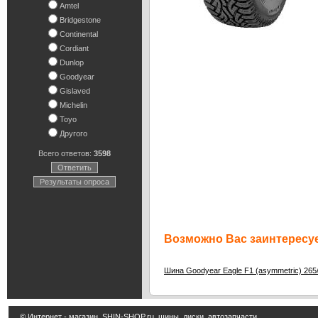
Amtel
Bridgestone
Continental
Cordiant
Dunlop
Goodyear
Gislaved
Michelin
Toyo
Другого
Всего ответов:
3598
Ответить
Результаты опроса
Возможно Вас заинтересуе
Шина Goodyear Eagle F1 (asymmetric) 265
© Интернет - магазин
SHIN-SHOP.ru
шины, диски, автозапчасти