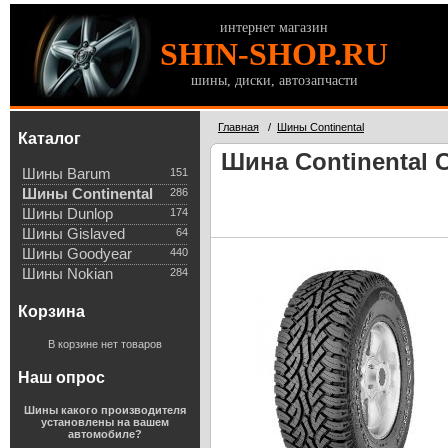
интернет магазин
SHIN-SHOP.RU
шины, диски, автозапчасти
Главная
/
Шины Continental
Каталог
Шина Continental C
Шины Barum
151
Шины Continental
286
Шины Dunlop
174
Шины Gislaved
64
Шины Goodyear
440
Шины Nokian
284
Корзина
В корзине нет товаров
Наш опрос
Шины какого производителя
установлены на вашем
автомобиле?