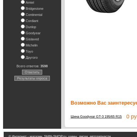
Amtel
Bridgestone
Continental
Cordiant
Dunlop
Goodyear
Gislaved
Michelin
Toyo
Другого
Всего ответов:
3598
Ответить
Результаты опроса
Возможно Вас заинтересуе
0 ру
Шина Goodyear GT-3 195/65 R15
© Интернет - магазин
SHIN-SHOP.ru
шины, диски, автозапчасти