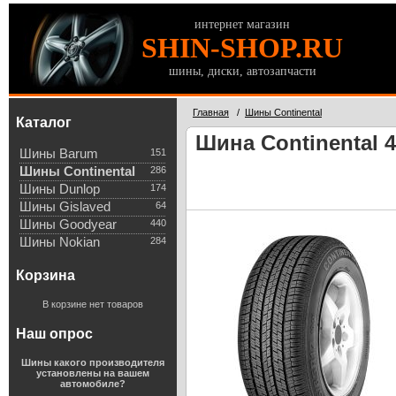
интернет магазин
SHIN-SHOP.RU
шины, диски, автозапчасти
Главная
/
Шины Continental
Каталог
Шина Continental 4
Шины Barum
151
Шины Continental
286
Шины Dunlop
174
Шины Gislaved
64
Шины Goodyear
440
Шины Nokian
284
Корзина
В корзине нет товаров
Наш опрос
Шины какого производителя
установлены на вашем
автомобиле?