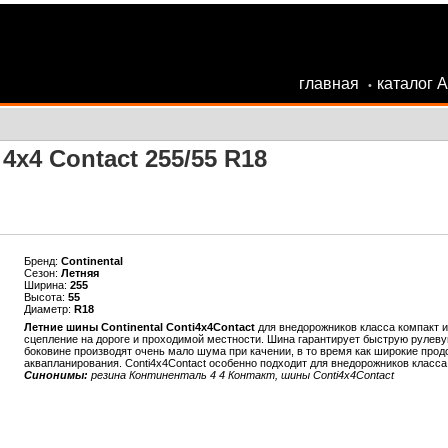
главная
каталог 
•
4x4 Contact 255/55 R18
Бренд:
Continental
Сезон:
Летняя
Ширина:
255
Высота:
55
Диаметр:
R18
Летние шины Continental Conti4x4Contact
для внедорожников класса компакт и
сцепление на дороге и проходимой местности. Шина гарантирует быструю рулеву
боковине производят очень мало шума при качении, в то время как широкие прод
аквапланирования. Conti4x4Contact особенно подходит для внедорожников класса 
Синонимы:
резина Континенталь 4 4 Контакт, шины Conti4x4Contact