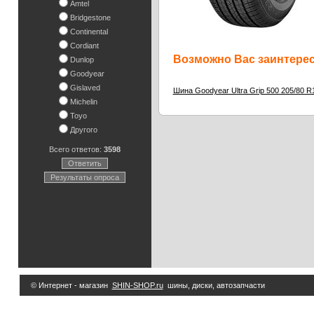
Amtel
Bridgestone
Continental
Cordiant
Возможно Вас заинтересу
Dunlop
Goodyear
Gislaved
Шина Goodyear Ultra Grip 500 205/80 R
Michelin
Toyo
Другого
Всего ответов:
3598
Ответить
Результаты опроса
© Интернет - магазин
SHIN-SHOP.ru
шины, диски, автозапчасти