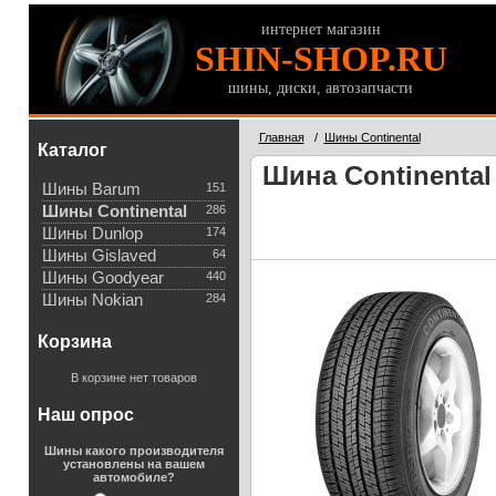
интернет магазин
SHIN-SHOP.RU
шины, диски, автозапчасти
Главная
/
Шины Continental
Каталог
Шина Continental 
Шины Barum
151
Шины Continental
286
Шины Dunlop
174
Шины Gislaved
64
Шины Goodyear
440
Шины Nokian
284
Корзина
В корзине нет товаров
Наш опрос
Шины какого производителя
установлены на вашем
автомобиле?