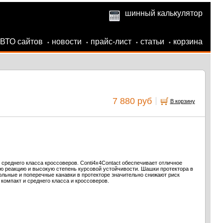
шинный калькулятор
АВТО сайтов
новости
прайс-лист
статьи
корзина
•
•
•
•
7 880 руб
В корзину
 среднего класса кроссоверов. Conti4x4Contact обеспечивает отличное
ю реакцию и высокую степень курсовой устойчивости. Шашки протектора в
ольные и поперечные канавки в протекторе значительно снижают риск
компакт и среднего класса и кроссоверов.