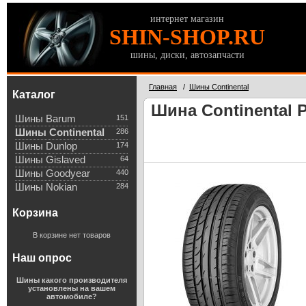
интернет магазин
SHIN-SHOP.RU
шины, диски, автозапчасти
Главная
/
Шины Continental
Каталог
Шина Continental P
Шины Barum
151
Шины Continental
286
Шины Dunlop
174
Шины Gislaved
64
Шины Goodyear
440
Шины Nokian
284
Корзина
В корзине нет товаров
Наш опрос
Шины какого производителя
установлены на вашем
автомобиле?