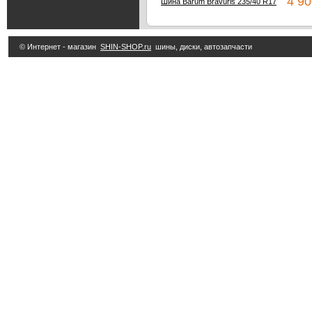
4 90
Шина Barum Bravuris 235/40 R17
© Интернет - магазин
SHIN-SHOP.ru
шины, диски, автозапчасти