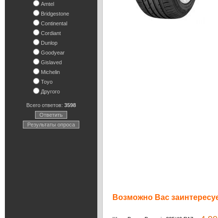
Amtel
Bridgestone
Continental
Cordiant
Dunlop
Goodyear
Gislaved
Michelin
Toyo
Другого
Всего ответов:
3598
Ответить
Результаты опроса
Возможно Вас заинтересуе