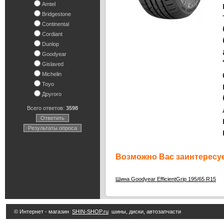
Amtel
Bridgestone
Continental
Cordiant
Dunlop
Goodyear
Gislaved
Michelin
Toyo
Другого
Всего ответов:
3598
Ответить
Результаты опроса
Возможно Вас заинтересуе
3
Шина Goodyear EfficientGrip 195/65 R15
© Интернет - магазин
SHIN-SHOP.ru
шины, диски, автозапчасти