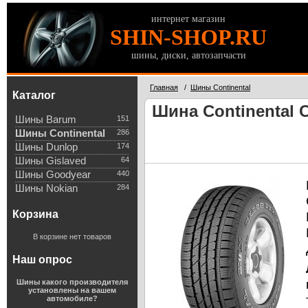
интернет магазин
SHIN-SHOP.RU
шины, диски, автозапчасти
Главная
/
Шины Continental
Каталог
Шина Continental C
Шины Barum
151
Шины Continental
286
Шины Dunlop
174
Шины Gislaved
64
Шины Goodyear
440
Шины Nokian
284
Корзина
В корзине нет товаров
Наш опрос
Шины какого производителя
установлены на вашем
автомобиле?