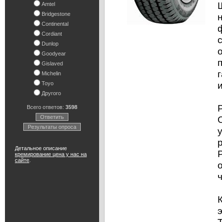
Amtel
Bridgestone
Continental
Cordiant
Dunlop
Goodyear
Gislaved
Michelin
Toyo
Другого
Всего ответов:
3598
Ответить
Результаты опроса
Детальное описание
кремирование цена у нас на
сайте
.