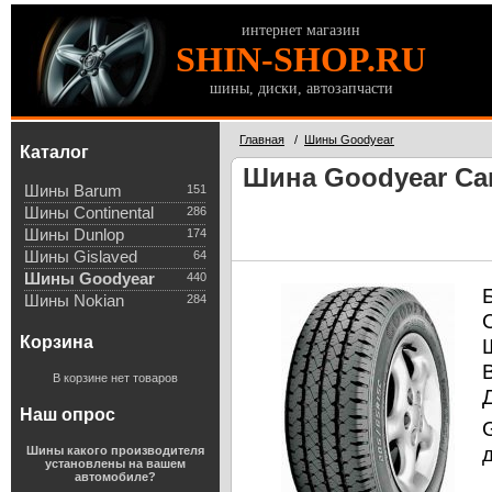
интернет магазин
SHIN-SHOP.RU
шины, диски, автозапчасти
Главная
/
Шины Goodyear
Каталог
Шина Goodyear Car
Шины Barum
151
Шины Continental
286
Шины Dunlop
174
Шины Gislaved
64
Шины Goodyear
440
Шины Nokian
284
Корзина
В корзине нет товаров
Наш опрос
Шины какого производителя
установлены на вашем
автомобиле?