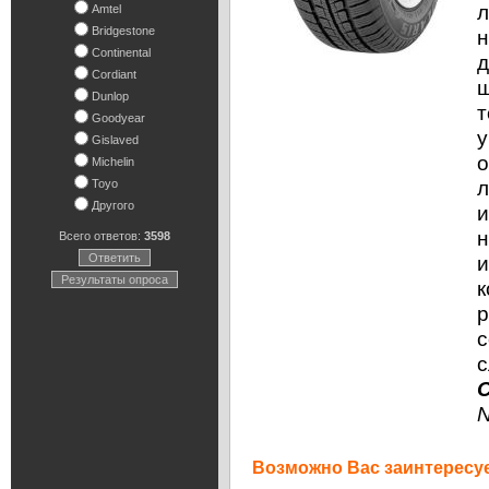
л
Amtel
Bridgestone
н
Continental
д
Cordiant
ш
Dunlop
т
Goodyear
у
Gislaved
о
Michelin
л
Toyo
Другого
и
н
Всего ответов:
3598
Ответить
и
Результаты опроса
к
р
с
с
N
Возможно Вас заинтересуе