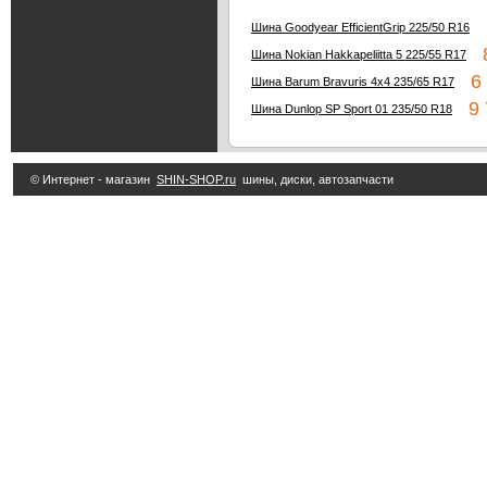
5
Шина Goodyear EfficientGrip 225/50 R16
8
Шина Nokian Hakkapeliitta 5 225/55 R17
6 
Шина Barum Bravuris 4x4 235/65 R17
9 7
Шина Dunlop SP Sport 01 235/50 R18
© Интернет - магазин
SHIN-SHOP.ru
шины, диски, автозапчасти