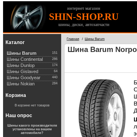
интернет магазин
SHIN-SHOP.RU
шины, диски, автозапчасти
Главная
/
Шины Barum
Каталог
Шина Barum Norpol
Шины Barum
151
Шины Continental
286
Шины Dunlop
174
Шины Gislaved
64
Шины Goodyear
440
Б
Шины Nokian
284
С
Корзина
В корзине нет товаров
Д
Наш опрос
Ш
л
Шины какого производителя
установлены на вашем
э
автомобиле?