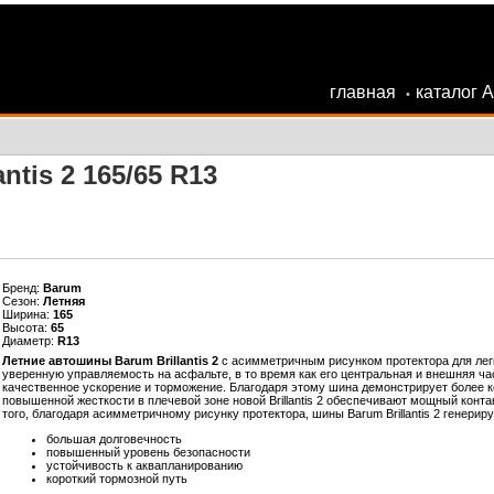
главная
каталог 
•
ntis 2 165/65 R13
Бренд:
Barum
Сезон:
Летняя
Ширина:
165
Высота:
65
Диаметр:
R13
Летние автошины Barum Brillantis 2
с асимметричным рисунком протектора для легк
уверенную управляемость на асфальте, в то время как его центральная и внешняя ч
качественное ускорение и торможение. Благодаря этому шина демонстрирует более к
повышенной жесткости в плечевой зоне новой Brillantis 2 обеспечивают мощный конт
того, благодаря асимметричному рисунку протектора, шины Barum Brillantis 2 генер
большая долговечность
повышенный уровень безопасности
устойчивость к аквапланированию
короткий тормозной путь