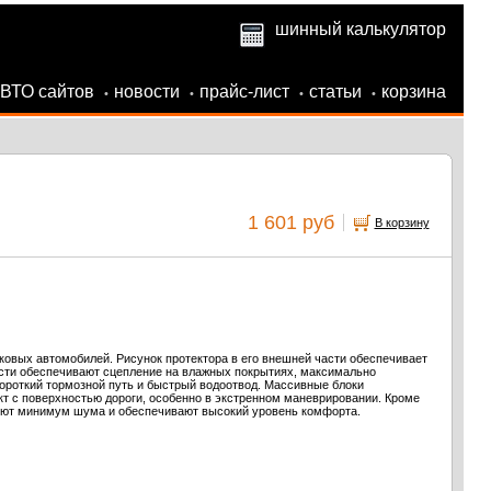
шинный калькулятор
АВТО сайтов
новости
прайс-лист
статьи
корзина
•
•
•
•
1 601 руб
В корзину
овых автомобилей. Рисунок протектора в его внешней части обеспечивает
асти обеспечивают сцепление на влажных покрытиях, максимально
ороткий тормозной путь и быстрый водоотвод. Массивные блоки
акт с поверхностью дороги, особенно в экстренном маневрировании. Кроме
ируют минимум шума и обеспечивают высокий уровень комфорта.