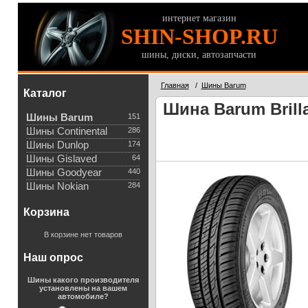
интернет магазин
SHIN-SHOP.RU
шины, диски, автозапчасти
Главная
/
Шины Barum
Каталог
Шина Barum Brilla
Шины Barum
151
Шины Continental
286
Шины Dunlop
174
Шины Gislaved
64
Шины Goodyear
440
Шины Nokian
284
Корзина
В корзине нет товаров
Наш опрос
Шины какого производителя
установлены на вашем
автомобиле?