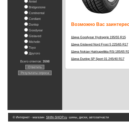
Amtel
Bridgestone
Continental
Cordiant
Возможно Вас заинтересу
Dunlop
Goodyear
Gislaved
Шина Goodyear Hydragrip 195/55 R15
Michelin
Шина Gislaved Nord Frost 5 225/65 R17
Toyo
Шина Nokian Hakkapeliitta RSi 185/65 R
Другого
7
Шина Dunlop SP Sport 01 245/40 R17
Всего ответов:
3598
Ответить
Результаты опроса
© Интернет - магазин
SHIN-SHOP.ru
шины, диски, автозапчасти