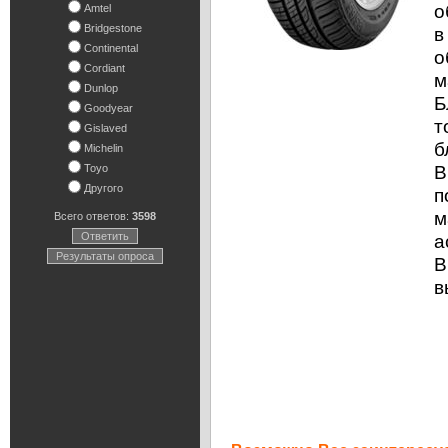
о
Amtel
Bridgestone
в
Continental
о
Cordiant
м
Dunlop
Б
Goodyear
т
Gislaved
б
Michelin
B
Toyo
Другого
п
м
Всего ответов:
3598
Ответить
а
Результаты опроса
B
в