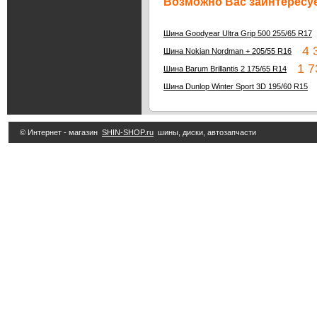
Возможно Вас заинтересуе
Шина Goodyear Ultra Grip 500 255/65 R17
4 3
Шина Nokian Nordman + 205/55 R16
1 73
Шина Barum Brillantis 2 175/65 R14
3
Шина Dunlop Winter Sport 3D 195/60 R15
© Интернет - магазин
SHIN-SHOP.ru
шины, диски, автозапчасти