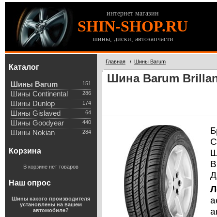
интернет магазин
SHIN-SHOP.RU
шины, диски, автозапчасти
Главная
/
Шины Barum
Каталог
Шина Barum Brillan
Шины Barum
151
Шины Continental
286
Шины Dunlop
174
Шины Gislaved
64
Шины Goodyear
440
Б
Шины Nokian
284
С
Корзина
Ш
В
В корзине нет товаров
Д
Наш опрос
Л
а
Шины какого производителя
установлены на вашем
а
автомобиле?